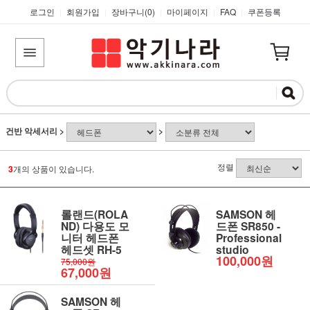
로그인
회원가입
장바구니(
0
)
마이페이지
FAQ
쿠폰등록
|
|
|
|
|
건반 악세서리
>
>
정렬
3
개의 상품이 있습니다.
롤랜드(ROLA
SAMSON 헤
ND) 다용도 모
드폰 SR850 -
니터 헤드폰
Professional
헤드셋 RH-5
studio
100,000원
75,000원
67,000원
SAMSON 헤