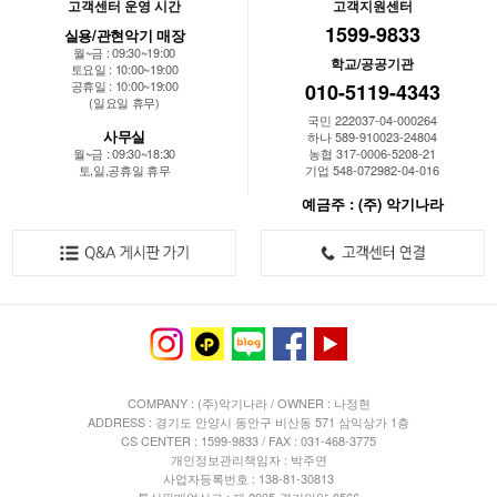
고객센터 운영 시간
고객지원센터
1599-9833
실용/관현악기 매장
월~금 : 09:30~19:00
학교/공공기관
토요일 : 10:00~19:00
공휴일 : 10:00~19:00
010-5119-4343
(일요일 휴무)
국민 222037-04-000264
사무실
하나 589-910023-24804
월~금 : 09:30~18:30
농협 317-0006-5208-21
토,일,공휴일 휴무
기업 548-072982-04-016
예금주 : (주) 악기나라
COMPANY : (주)악기나라 / OWNER : 나정현
ADDRESS : 경기도 안양시 동안구 비산동 571 삼익상가 1층
CS CENTER : 1599-9833 / FAX : 031-468-3775
개인정보관리책임자 : 박주연
사업자등록번호 : 138-81-30813