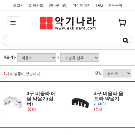
로그인
회원가입
장바구니(
0
)
마이페이지
FAQ
쿠폰등록
|
|
|
|
|
비올라
>
>
정렬
2
개의 상품이 있습니다.
4구 비올라 메
4구 비올라 울
탈 약음기(실
트라 약음기
버)
리뷰(2)
(품절)
(품절)