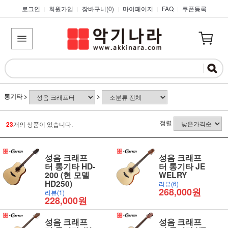
로그인
회원가입
장바구니(
0
)
마이페이지
FAQ
쿠폰등록
|
|
|
|
|
통기타
>
>
정렬
23
개의 상품이 있습니다.
성음 크래프
성음 크래프
터 통기타 HD-
터 통기타 JE
200 (현 모델
WELRY
HD250)
리뷰(6)
268,000원
리뷰(1)
228,000원
성음 크래프
성음 크래프