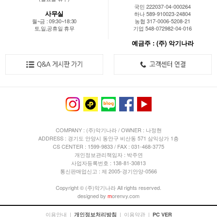
국민 222037-04-000264
사무실
하나 589-910023-24804
월~금 : 09:30~18:30
농협 317-0006-5208-21
토,일,공휴일 휴무
기업 548-072982-04-016
예금주 : (주) 악기나라
COMPANY : (주)악기나라 / OWNER : 나정현
ADDRESS : 경기도 안양시 동안구 비산동 571 삼익상가 1층
CS CENTER : 1599-9833 / FAX : 031-468-3775
개인정보관리책임자 : 박주연
사업자등록번호 : 138-81-30813
통신판매업신고 : 제 2005-경기안양-0566
Copyright © (주)악기나라 All rights reserved.
designed by
m
orenvy.com
이용안내
|
|
이용약관
|
개인정보처리방침
PC VER