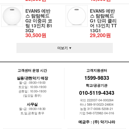
EVANS 에반
EVANS 에반
스 탐탐헤드
스 탐탐헤드
G2 이중피 코
G1 단피 클리
팅 13인치 B1
어 13인치 TT
3G2
13G1
30,500원
29,200원
더보기 ▼
고객센터 운영 시간
고객지원센터
1599-9833
실용/관현악기 매장
월~금 : 09:30~19:00
학교/공공기관
토요일 : 10:00~19:00
공휴일 : 10:00~19:00
010-5119-4343
(일요일 휴무)
국민 222037-04-000264
사무실
하나 589-910023-24804
월~금 : 09:30~18:30
농협 317-0006-5208-21
토,일,공휴일 휴무
기업 548-072982-04-016
예금주 : (주) 악기나라