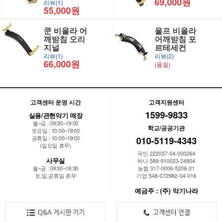
69,000원
리뷰(1)
55,000원
쿤 비올라 어
울프 비올라
깨받침 오리
어깨받침 포
지널
르테세컨
리뷰(1)
리뷰(2)
66,000원
(품절)
고객센터 운영 시간
고객지원센터
1599-9833
실용/관현악기 매장
월~금 : 09:30~19:00
학교/공공기관
토요일 : 10:00~19:00
공휴일 : 10:00~19:00
010-5119-4343
(일요일 휴무)
국민 222037-04-000264
사무실
하나 589-910023-24804
월~금 : 09:30~18:30
농협 317-0006-5208-21
토,일,공휴일 휴무
기업 548-072982-04-016
예금주 : (주) 악기나라