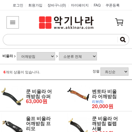
로그인
회원가입
장바구니(
0
)
마이페이지
FAQ
쿠폰등록
|
|
|
|
|
비올라
>
>
정렬
6
개의 상품이 있습니다.
쿤 비올라 어
벤토타 비올
깨받침 슈퍼
라 어깨받침
63,000원
리뷰(5)
20,000원
울프 비올라
쿤 비올라 어
어깨받침 프
깨받침 컬랩
리모
서블