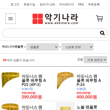
로그인
회원가입
장바구니(
0
)
마이페이지
FAQ
쿠폰등록
|
|
|
|
|
하모니카/팬플룻
>
>
정렬
20
개의 상품이 있습니다.
아도니스 팬
아도니스 팬
플룻 페루형 A
플룻 페루형 A
P22 (AP-3)
P-24
리뷰(12)
리뷰(3)
330,000원
450,000원
290,000원
400,000원
아도니스 팬
노블 팬플룻