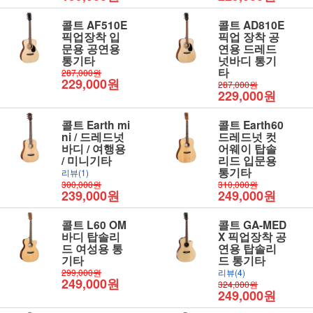
콜트 AF510E
콜트 AD810E
픽업장착 입
픽업 장착 공
문용 공연용
연용 드레드
통기타
넛바디 통기
타
287,000원
229,000원
287,000원
229,000원
콜트 Earth mi
콜트 Earth60
ni / 드레드넛
드레드넛 컷
바디 / 여행용
어웨이 탑솔
/ 미니기타
리드 입문용
통기타
리뷰(1)
300,000원
310,000원
239,000원
249,000원
콜트 L60 OM
콜트 GA-MED
바디 탑솔리
X 픽업장착 공
드 여성용 통
연용 탑솔리
기타
드 통기타
299,000원
리뷰(4)
249,000원
324,000원
249,000원