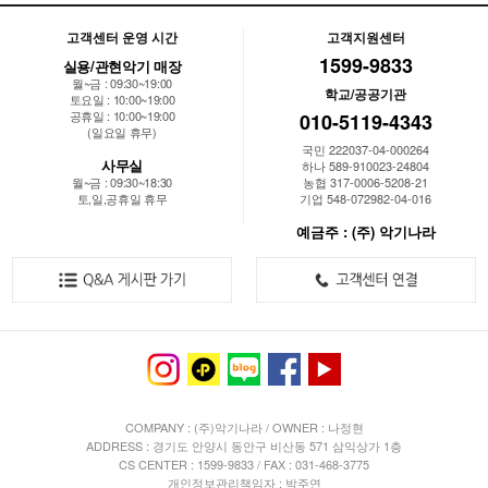
고객센터 운영 시간
고객지원센터
1599-9833
실용/관현악기 매장
월~금 : 09:30~19:00
학교/공공기관
토요일 : 10:00~19:00
공휴일 : 10:00~19:00
010-5119-4343
(일요일 휴무)
국민 222037-04-000264
사무실
하나 589-910023-24804
월~금 : 09:30~18:30
농협 317-0006-5208-21
토,일,공휴일 휴무
기업 548-072982-04-016
예금주 : (주) 악기나라
COMPANY : (주)악기나라 / OWNER : 나정현
ADDRESS : 경기도 안양시 동안구 비산동 571 삼익상가 1층
CS CENTER : 1599-9833 / FAX : 031-468-3775
개인정보관리책임자 : 박주연