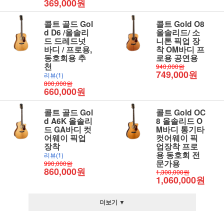
369,000원
콜트 골드 Gol
콜트 Gold O8
d D6 /올솔리
올솔리드/ 소
드 드레드넛
니톤 픽업 장
바디 / 프로용,
착 OM바디 프
동호회용 추
로용 공연용
천
940,000원
749,000원
리뷰(1)
800,000원
660,000원
콜트 골드 Gol
콜트 Gold OC
d A6K 올솔리
8 올솔리드 O
드 GA바디 컷
M바디 통기타
어웨이 픽업
컷어웨이 픽
장착
업장착 프로
용 동호회 전
리뷰(1)
문가용
990,000원
860,000원
1,300,000원
1,060,000원
더보기 ▼