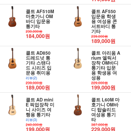
콜트 AF510M
콜트 AF550
마호가니 OM
입문용 학생
바디 입문용
용 여성용 콘
통기타
서트바디 통
기타
230,000원
184,000원
239,000원
189,000원
콜트 AD850
콜트 아리움 A
드레드넛 통
rium 엘릭서
기타 스탠다
장착 OM바디
드 시리즈 입
통기타 입문
문용 취미용
용 학생용 여
성용
리뷰(2)
239,000원
229,000원
189,000원
199,000원
콜트 AD mini
콜트 L60M 마
E 픽업장착 미
호가니 OM바
니 사이즈 여
디 탑솔리드
행용 통기타
여성용 통기
타
리뷰(3)
240,000원
387,000원
199,000원
229,000원