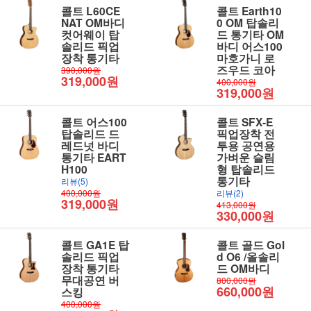
콜트 L60CE
콜트 Earth10
NAT OM바디
0 OM 탑솔리
컷어웨이 탑
드 통기타 OM
솔리드 픽업
바디 어스100
장착 통기타
마호가니 로
즈우드 코아
390,000원
319,000원
400,000원
319,000원
콜트 어스100
콜트 SFX-E
탑솔리드 드
픽업장착 전
레드넛 바디
투용 공연용
통기타 EART
가벼운 슬림
H100
형 탑솔리드
통기타
리뷰(5)
400,000원
리뷰(2)
319,000원
413,000원
330,000원
콜트 GA1E 탑
콜트 골드 Gol
솔리드 픽업
d O6 /올솔리
장착 통기타
드 OM바디
무대공연 버
800,000원
660,000원
스킹
400,000원