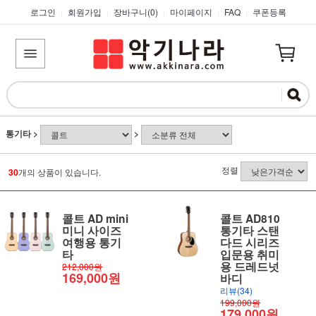
로그인
회원가입
장바구니(
0
)
마이페이지
FAQ
쿠폰등록
|
|
|
|
|
통기타
>
>
정렬
30
개의 상품이 있습니다.
콜트 AD mini
콜트 AD810
미니 사이즈
통기타 스탠
여행용 통기
다드 시리즈
타
입문용 취미
용 드레드넛
212,000원
169,000원
바디
리뷰(34)
199,000원
179,000원