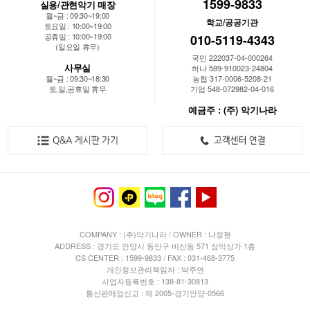
1599-9833
실용/관현악기 매장
월~금 : 09:30~19:00
학교/공공기관
토요일 : 10:00~19:00
공휴일 : 10:00~19:00
010-5119-4343
(일요일 휴무)
국민 222037-04-000264
사무실
하나 589-910023-24804
월~금 : 09:30~18:30
농협 317-0006-5208-21
토,일,공휴일 휴무
기업 548-072982-04-016
예금주 : (주) 악기나라
COMPANY : (주)악기나라 / OWNER : 나정현
ADDRESS : 경기도 안양시 동안구 비산동 571 삼익상가 1층
CS CENTER : 1599-9833 / FAX : 031-468-3775
개인정보관리책임자 : 박주연
사업자등록번호 : 138-81-30813
통신판매업신고 : 제 2005-경기안양-0566