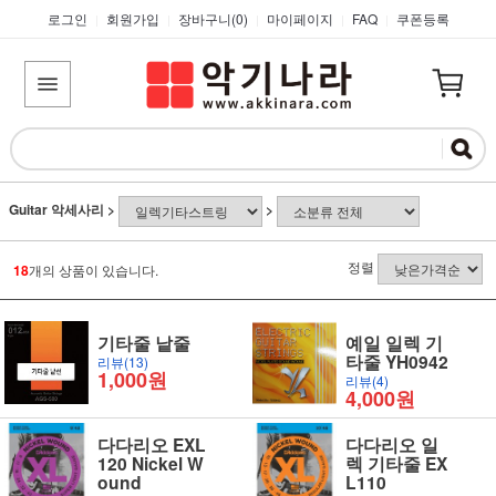
로그인
회원가입
장바구니(
0
)
마이페이지
FAQ
쿠폰등록
|
|
|
|
|
Guitar 악세사리
>
>
정렬
18
개의 상품이 있습니다.
기타줄 낱줄
예일 일렉 기
타줄 YH0942
리뷰(13)
1,000원
리뷰(4)
4,000원
다다리오 EXL
다다리오 일
120 Nickel W
렉 기타줄 EX
ound
L110